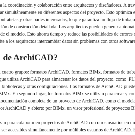
ta la coordinación y colaboración entre arquitectos y diseñadores. A tr
r simultáneamente en diferentes aspectos del proyecto. Esto optimiza e
tratistas y otras partes interesadas, lo que garantiza un flujo de trabajo
n de construcción detallada. Los arquitectos pueden generar automáti
esde el modelo. Esto ahorra tiempo y reduce las posibilidades de erro
ite a los arquitectos intercambiar datos sin problemas con otros software
da de ArchiCAD?
cuatro grupos: formatos ArchiCAD, formatos BIMx, formatos de trabajo
 que utiliza ArchiCAD para almacenar los datos del proyecto, como 
s, bibliotecas y otras configuraciones. Los formatos de ArchiCAD pue
BIMx. En segundo lugar, los formatos BIMx se utilizan para crear y co
documentación completa de un proyecto de ArchiCAD, como el modelo 3
or ArchiCAD y abierto por BIMx, un visor profesional de proyectos 
tilizan para colaborar en proyectos de ArchiCAD con otros usuarios en u
er accesibles simultáneamente por múltiples usuarios de ArchiCAD. El