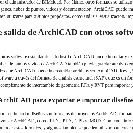
l administrador de BIMcloud. Por último, otros formatos se utilizan 
mágenes, nubes de puntos, videos y documentación. ArchiCAD puede im
en utilizarse para distintos propósitos, como análisis, visualización, i
e salida de ArchiCAD con otros softw
 otros software estándar de la industria. ArchiCAD puede importar y e
ubes de puntos y videos. ArchiCAD también puede guardar archivos e
os que ArchiCAD puede intercambiar archivos son AutoCAD, Revit, 
ware a través del formato de análisis estructural (SAF), que es un fo
l complemento de intercambio de geometría RFA y RVT para importar y 
ArchiCAD para exportar e importar diseño
rtar e importar diseños son formatos de proyectos ArchiCAD, formatos
tivos de ArchiCAD, como .PLN, .PLA, .TPL y .MOD. Contienen informa
ardar estos formatos, y algunos también se pueden utilizar para crear 