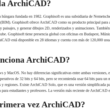
lla ArchiCAD?
 húngara fundada en 1982. Graphisoft es una subsidiaria de Nemetsch
 (BIM). Graphisoft ofrece ArchiCAD como su producto principal para a
s y paisajes, y generar dibujos 2D, renderizados y animaciones. También
a nube. Graphisoft tiene presencia global con oficinas en Budapest, Mú
rchiCAD está disponible en 28 idiomas y cuenta con más de 120,000 usu
unciona ArchiCAD?
y MacOS. No hay diferencias significativas entre ambas versiones, ex
rativos de 32 bits y 64 bits, pero se recomienda usar 64 bits para un
os y regiones. Existe ArchiCAD Solo, que es una versión simplificada p
 para estudiantes y profesores. La versión más reciente de ArchiCAD
primera vez ArchiCAD?