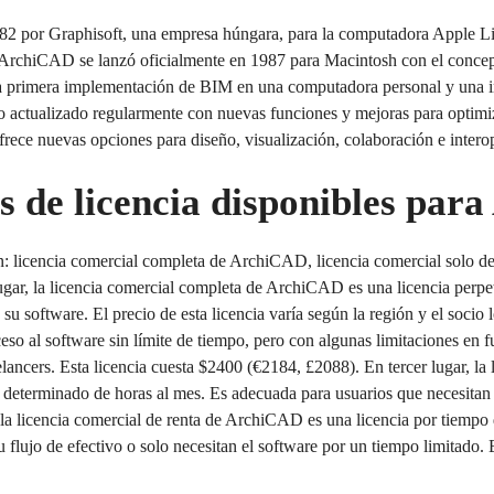
82 por Graphisoft, una empresa húngara, para la computadora Apple L
rchiCAD se lanzó oficialmente en 1987 para Macintosh con el concepto
 primera implementación de BIM en una computadora personal y una inn
 actualizado regularmente con nuevas funciones y mejoras para optimiza
ece nuevas opciones para diseño, visualización, colaboración e interop
es de licencia disponibles pa
n: licencia comercial completa de ArchiCAD, licencia comercial solo 
gar, la licencia comercial completa de ArchiCAD es una licencia perpet
u software. El precio de esta licencia varía según la región y el socio 
o al software sin límite de tiempo, pero con algunas limitaciones en 
ancers. Esta licencia cuesta $2400 (€2184, £2088). En tercer lugar, la
determinado de horas al mes. Es adecuada para usuarios que necesitan 
, la licencia comercial de renta de ArchiCAD es una licencia por tiempo
flujo de efectivo o solo necesitan el software por un tiempo limitado. El