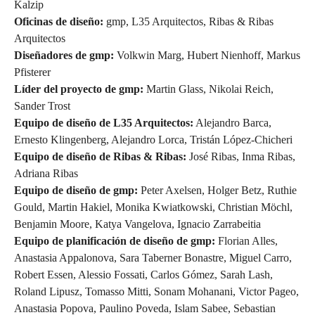
Kalzip
Oficinas de diseño:
gmp, L35 Arquitectos, Ribas & Ribas
Arquitectos
Diseñadores de gmp:
Volkwin Marg, Hubert Nienhoff, Markus
Pfisterer
Líder del proyecto de gmp:
Martin Glass, Nikolai Reich,
Sander Trost
Equipo de diseño de L35 Arquitectos:
Alejandro Barca,
Ernesto Klingenberg, Alejandro Lorca, Tristán López-Chicheri
Equipo de diseño de Ribas & Ribas:
José Ribas, Inma Ribas,
Adriana Ribas
Equipo de diseño de gmp:
Peter Axelsen, Holger Betz, Ruthie
Gould, Martin Hakiel, Monika Kwiatkowski, Christian Möchl,
Benjamin Moore, Katya Vangelova, Ignacio Zarrabeitia
Equipo de planificación de diseño de gmp:
Florian Alles,
Anastasia Appalonova, Sara Taberner Bonastre, Miguel Carro,
Robert Essen, Alessio Fossati, Carlos Gómez, Sarah Lash,
Roland Lipusz, Tomasso Mitti, Sonam Mohanani, Victor Pageo,
Anastasia Popova, Paulino Poveda, Islam Sabee, Sebastian