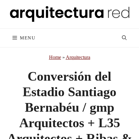
Skip
to
content
MENU
Home
»
Arquitectura
Conversión del
Estadio Santiago
Bernabéu / gmp
Arquitectos + L35
Arquitectos + Ribas &