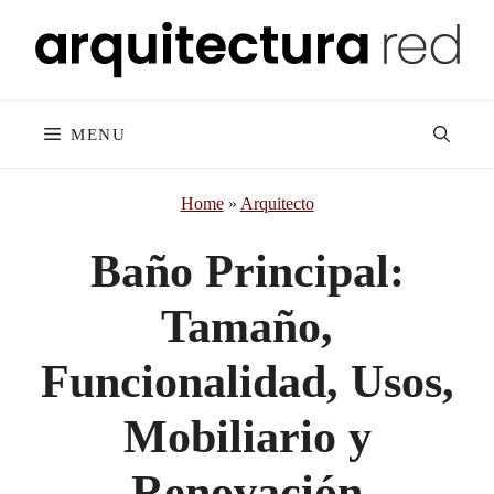
Skip
to
content
MENU
Home
»
Arquitecto
Baño Principal:
Tamaño,
Funcionalidad, Usos,
Mobiliario y
Renovación