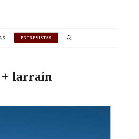
AS
ENTREVISTAS
 + larraín