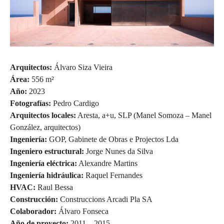
Arquitectos:
Álvaro Siza Vieira
Área:
556 m²
Año:
2023
Fotografías:
Pedro Cardigo
Arquitectos locales:
Aresta, a+u, SLP (Manel Somoza – Manel
González, arquitectos)
Ingeniería:
GOP, Gabinete de Obras e Projectos Lda
Ingeniero estructural:
Jorge Nunes da Silva
Ingeniería eléctrica:
Alexandre Martins
Ingeniería hidráulica:
Raquel Fernandes
HVAC:
Raul Bessa
Construcción:
Construccions Arcadi Pla SA
Colaborador:
Álvaro Fonseca
Año de proyecto:
2011 – 2015