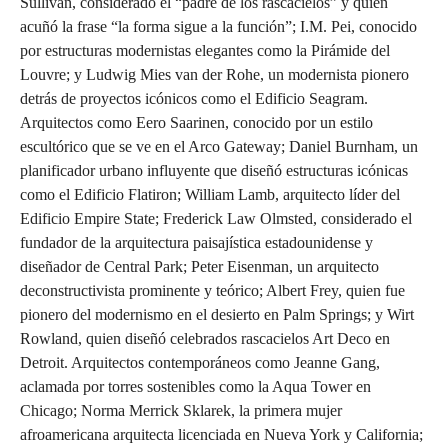
Sullivan, considerado el “padre de los rascacielos” y quien
acuñó la frase “la forma sigue a la función”; I.M. Pei, conocido
por estructuras modernistas elegantes como la Pirámide del
Louvre; y Ludwig Mies van der Rohe, un modernista pionero
detrás de proyectos icónicos como el Edificio Seagram.
Arquitectos como Eero Saarinen, conocido por un estilo
escultórico que se ve en el Arco Gateway; Daniel Burnham, un
planificador urbano influyente que diseñó estructuras icónicas
como el Edificio Flatiron; William Lamb, arquitecto líder del
Edificio Empire State; Frederick Law Olmsted, considerado el
fundador de la arquitectura paisajística estadounidense y
diseñador de Central Park; Peter Eisenman, un arquitecto
deconstructivista prominente y teórico; Albert Frey, quien fue
pionero del modernismo en el desierto en Palm Springs; y Wirt
Rowland, quien diseñó celebrados rascacielos Art Deco en
Detroit. Arquitectos contemporáneos como Jeanne Gang,
aclamada por torres sostenibles como la Aqua Tower en
Chicago; Norma Merrick Sklarek, la primera mujer
afroamericana arquitecta licenciada en Nueva York y California;