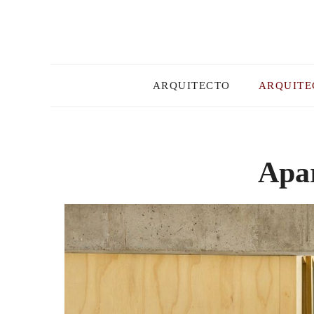
Skip
to
content
ARQUITECTO
ARQUITE
Apar