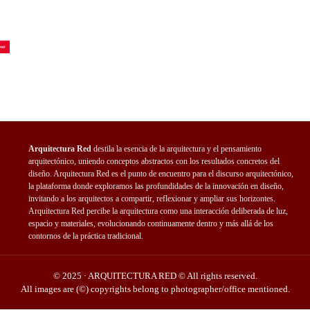
e
Arquitectura Red
destila la esencia de la arquitectura y el pensamiento
arquitectónico, uniendo conceptos abstractos con los resultados concretos del
diseño. Arquitectura Red es el punto de encuentro para el discurso arquitectónico,
la plataforma donde exploramos las profundidades de la innovación en diseño,
invitando a los arquitectos a compartir, reflexionar y ampliar sus horizontes.
Arquitectura Red percibe la arquitectura como una interacción deliberada de luz,
espacio y materiales, evolucionando continuamente dentro y más allá de los
contornos de la práctica tradicional.
© 2025 · ARQUITECTURA RED © All rights reserved.
All images are (©) copyrights belong to photographer/office mentioned.